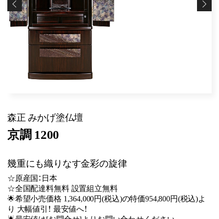
森正 みかげ塗仏壇
京調 1200
幾重にも織りなす金彩の旋律
☆原産国：日本
☆全国配達料無料 設置組立無料
🌟希望小売価格 1,364,000円(税込)の特価954,800円(税込)よ
り 大幅値引！ 最安値へ！
🌟最安値は[お問合せ]よりお問い合わせください。