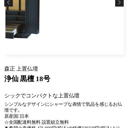
森正 上置仏壇
浄仙 黒檀 18号
シックでコンパクトな上置仏壇
シンプルなデザインにシャープな表情で気品を感じるお仏
壇です。
原産国：日本
☆全国配達料無料 設置組立無料
🌟希望小売価格 471,900円(税込)の特価330330円(税込)より